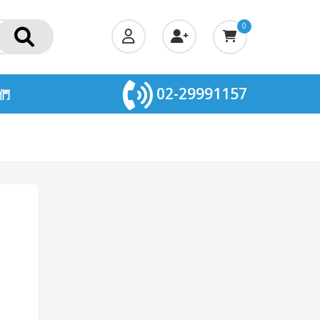
0
02-29991157
們