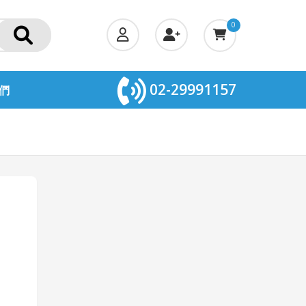
0
02-29991157
們