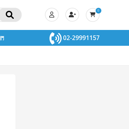
0
02-29991157
們