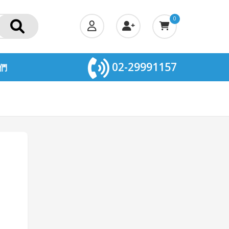
0
02-29991157
們