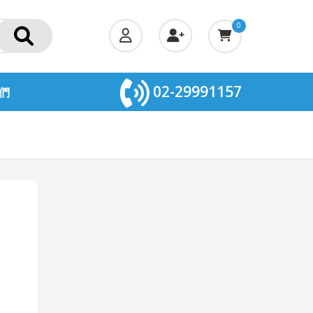
0
02-29991157
們