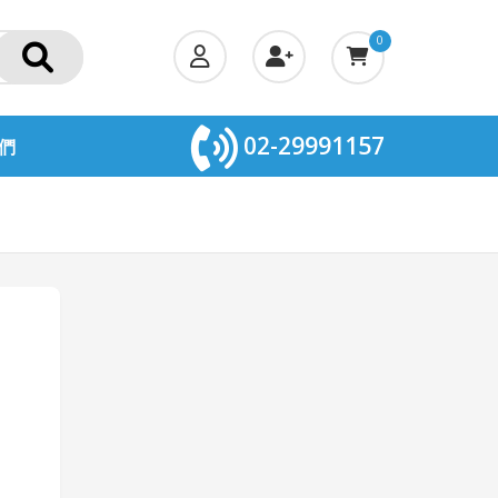
0
02-29991157
們