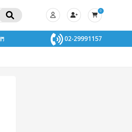
0
02-29991157
們