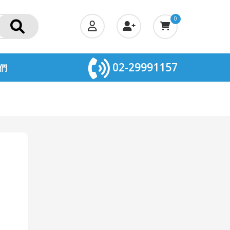
0
02-29991157
們