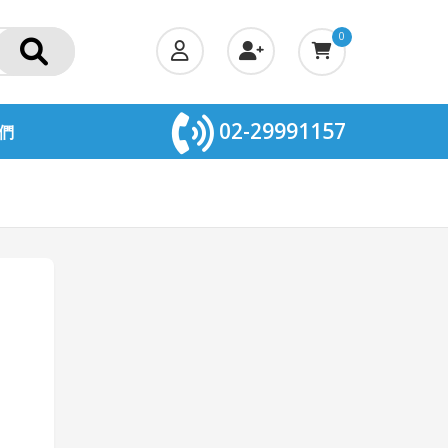
0
02-29991157
們