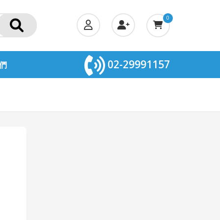
0
02-29991157
們