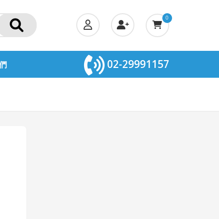
0
02-29991157
們